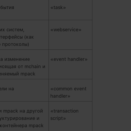
обытия
«task»
их систем,
«webservice»
терфейсы (как
е протоколы)
на изменение
«event handler»
исящая от mchain и
меняемый mpack
ели на
«common event
handler»
 mpack на другой
«transaction
руктурирование и
script»
контейнера mpack