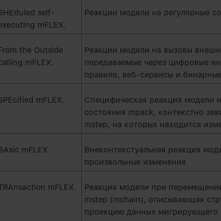
SHEduled self-
Реакции модели на регулярные с
executing mFLEX.
From the Outside
Реакции модели на вызовы внешн
calling mFLEX.
передаваемые через цифровые ин
правило, веб-сервисы и бинарны
SPEcified mFLEX.
Специфическая реакция модели 
состояния mpack, контекстно зав
mstep, на которых находится из
BAsic mFLEX.
Внеконтекстуальная реакция мод
произвольные изменения
TRAnsaction mFLEX.
Реакция модели при перемещении
mstep (mchain), описывающая ст
проекцию данных мигрирующего 