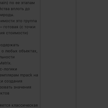
ain) по ее этапам
йства вплоть до
рироды.
оимости это группа
 готовая (с точки
ния стоимости)
содержать
о любых объектах,
льности
atrix.
ес-логики
кземплярам mpack на
ки создания
ьзовать значения
ектов
яется классическая