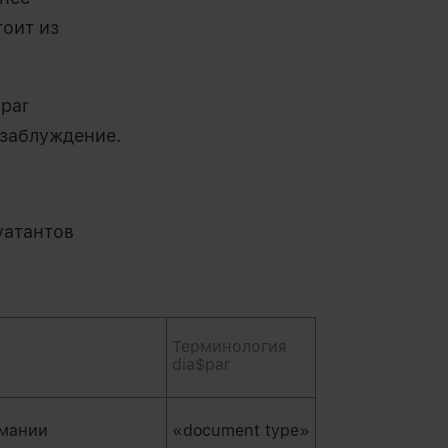
тоит из
$par
 заблуждение.
уатантов
Терминология
dia$par
имании
«document type»