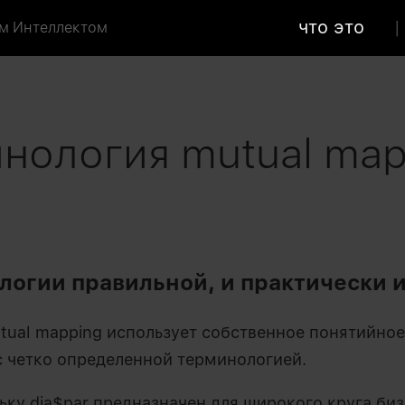
что это
м Интеллектом
нология mutual map
логии правильной, и практически 
tual mapping использует собственное понятийное
с четко определенной терминологией.
ьку dia$par предназначен для широкого круга биз