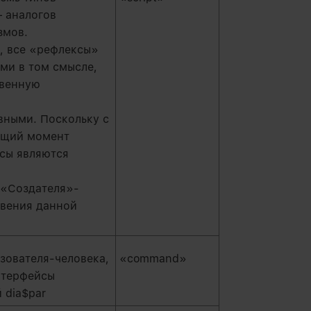
 аналогов
змов.
, все «рефлексы»
ми в том смысле,
твенную
вными. Поскольку с
оящий момент
сы являются
т«Создателя»-
овения данной
зователя-человека,
«command»
нтерфейсы
 dia$par