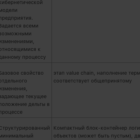
кибернетической
модели
предприятия.
Задается всеми
возможными
изменениями,
относящимися к
данному процессу
Базовое свойство
этап value chain, наполнение тер
отдельного
соответствует общепринятому
изменения,
задающее текущее
положение дельты в
процессе
Структурированный
Компактный блок-контейнер логи
минимальный
объектов (может быть пустым), д