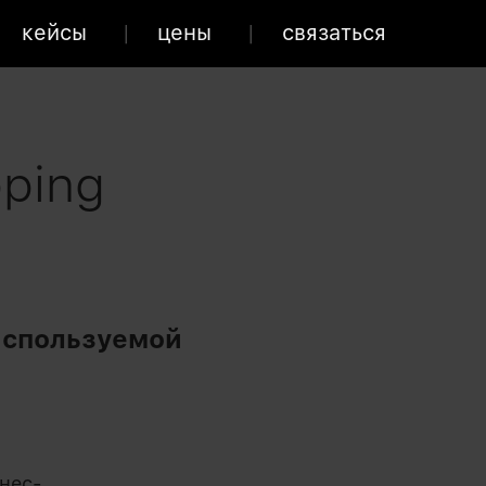
кейсы
цены
связаться
ping
используемой
нес-