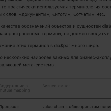
, то практически используемая терминология сос
х слов: «документы», «итоги», «отчеты», etc.
в качестве обозначений объектов и сущностей dia
распространенные термины, не должен вводить в
ржание этих терминов в dia$par много шире.
 о нескольких наиболее важных для бизнес-экспл
авляющей мета-системы.
Содержание в
Бизнес-смысл
mutual mapping
Процесс в
value chain в общепринятом пон