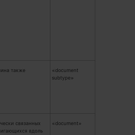
мина также
«document
subtype»
чески связанных
«document»
вигающихся вдоль