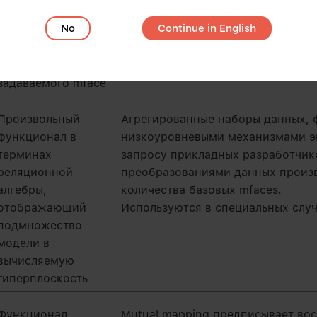
одного или двух
Вырожденным случаем equant явл
No
Continue in English
mfaces,
бухгалтерская проводка.
представляющий
дельту состояния,
задаваемого mface
Произвольный
Агрегированные наборы данных,
функционал в
низкоуровневыми механизмами э
терминах
запросу прикладных разработчи
реляционной
преобразованиями данных произ
алгебры,
количества базовых mfaces.
отображающий
Используются в специальных случ
подмножество
модели в
вычисляемую
гиперплоскость
Функционал
Mutual mapping предписывает во