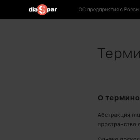
ОС предприятия
с Роевы
Терми
О термино
Абстракция mu
пространство 
Однако поскол