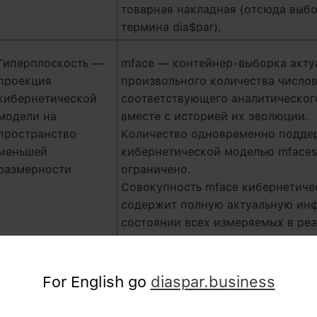
товарная накладная (отсюда выб
термина dia$par).
Гиперплоскость —
mface — контейнер-выборка акту
проекция
произвольного количества число
кибернетической
соответствующего аналитическог
модели на
вместе с историей их эволюции.
пространство
Количество одновременно подд
меньшей
кибернетической моделью mfaces
размерности
ограничено.
Совокупность mface кибернетиче
содержит полную актуальную ин
состоянии всех измеряемых в ре
параметров предприятия.
Структурированный
Квант эволюции состояния кибер
For English go
diaspar.business
атомарный пакет
Генерируются трафлексами (тип 
изменений для
mutual mapping, см. ниже)