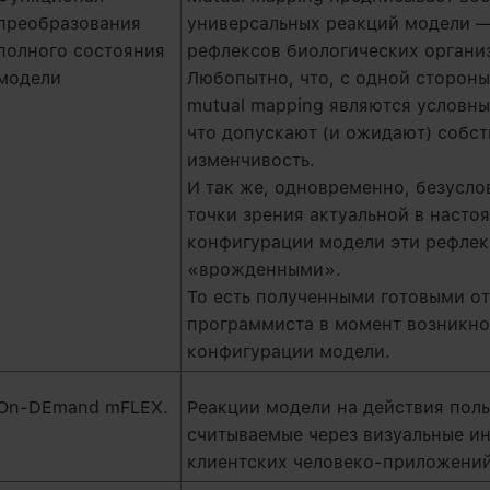
преобразования
универсальных реакций модели —
полного состояния
рефлексов биологических органи
модели
Любопытно, что, с одной стороны
mutual mapping являются условны
что допускают (и ожидают) собс
изменчивость.
И так же, одновременно, безусло
точки зрения актуальной в наст
конфигурации модели эти рефлек
«врожденными».
То есть полученными готовыми о
программиста в момент возникн
конфигурации модели.
On-DEmand mFLEX.
Реакции модели на действия поль
считываемые через визуальные и
клиентских человеко-приложений