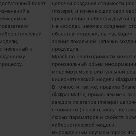
достаточный пакет
цепочки создания стоимости (mch
изменений в
(msteps), и изменяющих свои сво
измеримых
превращения в объекты другой п
показателях
На «входе» цепочки создания ст
кибернетической
объектов-«сырья», на «выходе» —
модели,
зрения локальной цепочки созда
отнесенный к
продукция.
заданному
Мpack по необходимости может 
процессу.
произвольный объем информации 
моделируемых в виртуальной реа
кибернетической модели dia$par.M
В точности так же, правила бизн
dia$par.Matrix, применяемые к э
каждом из этапов (msteps) цепоч
стоимости (mchain), могут испол
любых параметров и свойств объ
кибернетической модели.
Вырожденным случаем mpack явл