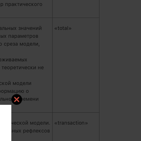
ор практического
альных значений
«total»
вых параметров
о среза модели,
ерживаемых
 теоретически не
ской модели
формацию о
альном времени
нетической модели.
«transaction»
условных рефлексов