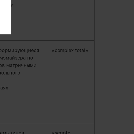
яется
 формирующиеся
«complex total»
мэмайзера по
ков матричными
вольного
аях.
семь типов
«script»