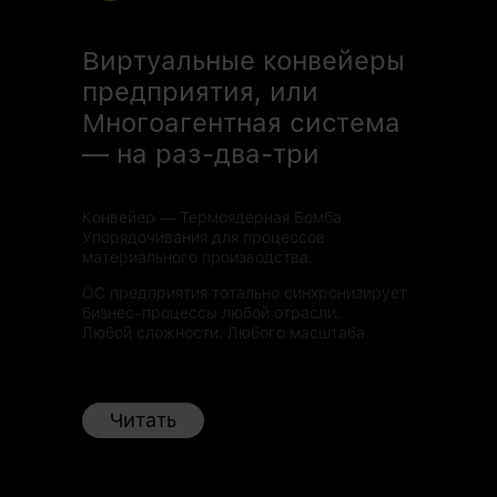
Виртуальные конвейеры
предприятия, или
Многоагентная система
— на раз-два-три
Конвейер — Термоядерная Бомба
Упорядочивания для процессов
материального производства.
ОС предприятия тотально синхронизирует
бизнес-процессы любой отрасли.
Любой сложности. Любого масштаба.
Читать