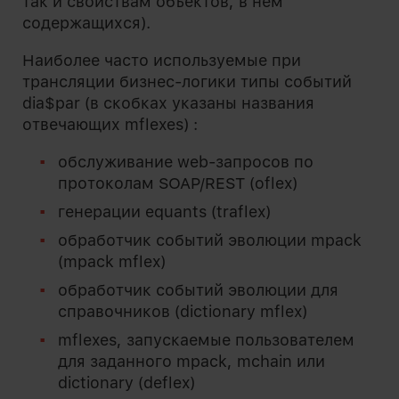
так и свойствам объектов, в нем
содержащихся).
Наиболее часто используемые при
трансляции бизнес-логики типы событий
dia$par (в скобках указаны названия
отвечающих mflexes) :
обслуживание web-запросов по
протоколам SOAP/REST (oflex)
генерации equants (traflex)
обработчик событий эволюции mpack
(mpack mflex)
обработчик событий эволюции для
справочников (dictionary mflex)
mflexes, запускаемые пользователем
для заданного mpack, mchain или
dictionary (deflex)