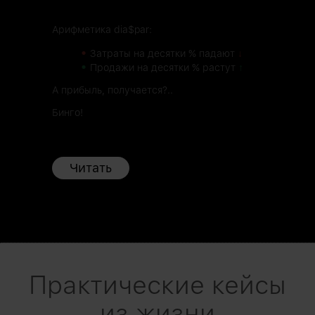
Арифметика dia$par:
•
Затраты на десятки % падают
↓
•
Продажи на десятки % растут
↑
А прибыль, получается?..
Бинго!
Читать
Практические кейсы
из жизни