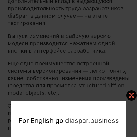
дополнительный вклад в выдающуюся
производительность труда разработчиков
dia$par, в данном случае — на этапе
тестирования.
Выпуск изменений в рабочую версию
модели производится нажатием одной
кнопки в интерфейсе разработчика.
Еще одно преимущество встроенной
системы версионирования — легко понять,
какие, собственно, изменения произведены
(средства для просмотра structured diff on
model objects, etc).
Экранная логика базового
полнофункционального desktop-клиента
For English go
diaspar.business
реализуется в виде форм WinForms
приложения.