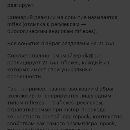
реагирует.
Сценарий реакции на событие называется
mflex (отсылка к рефлексам —
биологическим аналогам mflexes).
Все события dia$par разделены на 21
тип
.
Соответственно, эмэмайзер dia$par
реплицирует 21
тип
mflexes, каждый из
которых имеет свои уникальные
особенности.
Так, например, кванты эволюции dia$par
эксклюзивно генерируются лишь одним
типом mflexes — traflexes (рефлексы,
отрабатываемые при mstep-переходе
конкретного контейнера mpack, контекстно
свойствам как самого экземпляра mpack,