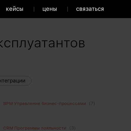
кейсы
цены
связаться
ксплуатантов
нтеграции
(7)
BPM Управление бизнес-процессами
(3)
CRM Программы лояльности