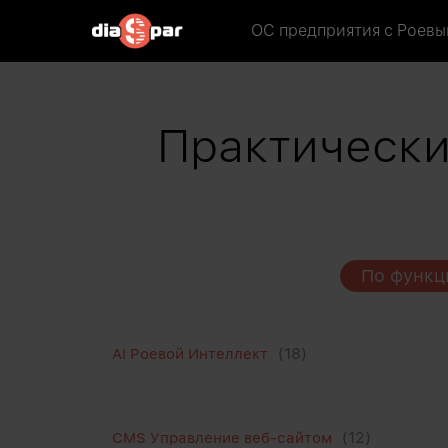
ОС предприятия
с Роевы
Практически
По функц
(18)
AI Роевой Интеллект
(12)
CMS Управление веб-сайтом