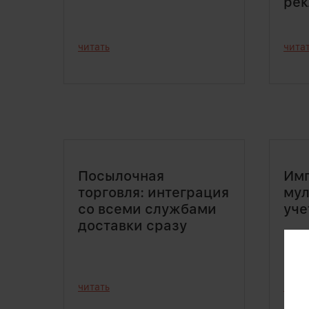
ре
читать
чита
Посылочная
Имп
торговля: интеграция
мул
со всеми службами
уче
доставки сразу
читать
чита