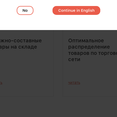
No
Continue in English
жно-составные
Оптимальное
ары на складе
распределение
товаров по торгов
сети
ть
читать