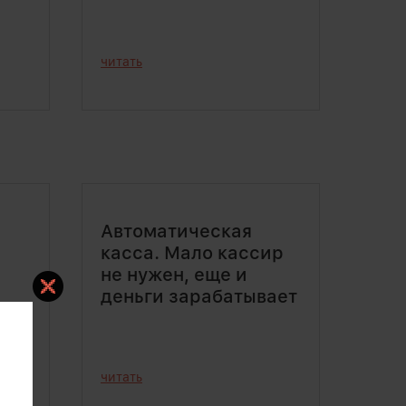
читать
Автоматическая
касса. Мало кассир
не нужен, еще и
деньги зарабатывает
читать