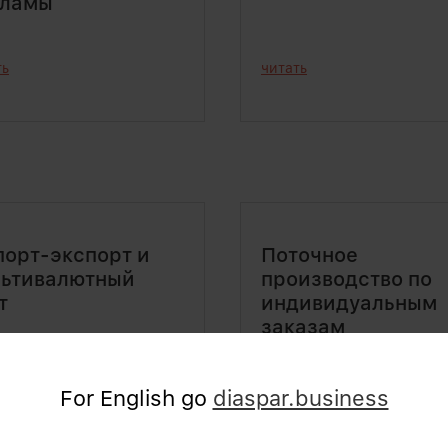
кламы
ть
читать
орт-экспорт и
Поточное
ьтивалютный
производство по
т
индивидуальным
заказам
For English go
diaspar.business
ть
читать