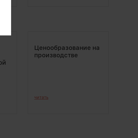
Ценообразование на
производстве
ой
читать