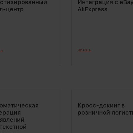
отизированный
Интеграция с eBay
л-центр
AliExpress
ть
читать
оматическая
Кросс-докинг в
ерация
розничной логист
явлений
текстной