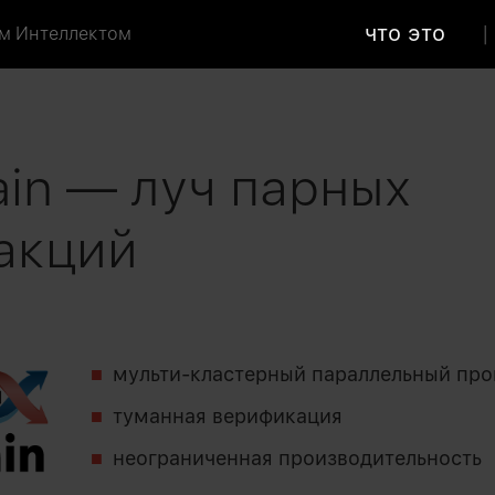
что это
м Интеллектом
ain — луч парных
акций
мульти-кластерный параллельный про
туманная верификация
неограниченная производительность