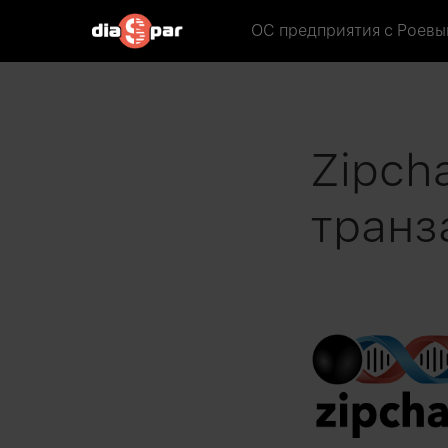
ОС предприятия
с Роевы
Zipch
транз