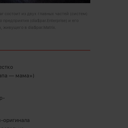
r состоит из двух главных частей (систем)
 предприятия (dia$par.Enterprise) и его
 живущего в dia$par.Matrix.
естко
апа — мама»)
p-
я-оригинала