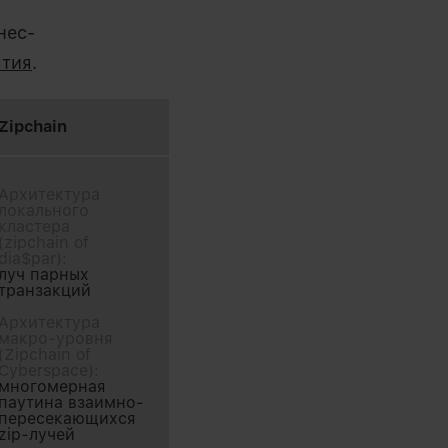
нес-
ятия
.
Zipchain
Архитектура
локального
кластера
(zipchain of
dia$par):
луч парных
транзакций
Архитектура
макро-уровня
(Zipchain of
Cyberspace):
многомерная
паутина взаимно-
пересекающихся
zip-лучей