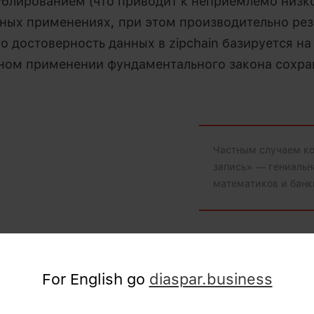
блированием (что приводит к неприемлемо низк
ьных применениях, при этом производительно рез
то достоверность данных в zipchain базируется на
ном применении фундаментального закона сохра
Частным случаем ко
запись» — гениальн
математиков и банк
логики zipchain — «ничто не появляется из ничег
уда».
For English go
diaspar.business
иях, происходящих в виртуальной реальности