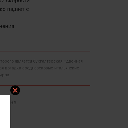
ой скорости
ко падает с
нения
торого является бухгалтерская «двойная
ая догадка средневековых итальянских
иров.
о, и не