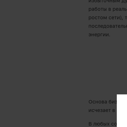
избыточным ду
работы в реал
ростом сети), 
последователь
энергии.
Основа бизнес-
исчезает в ник
В любых событ