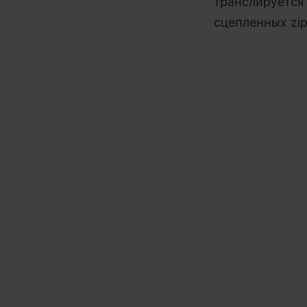
транслируется
сцепленных zi