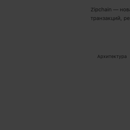
Zipchain — но
транзакций, р
Архитектура