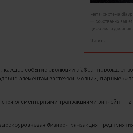
Мета-система dia$pa
— собственно вашего
цифрового двойника,
Читать
, каждое событие эволюции dia$par порождает ж
одобно элементам застежки-молнии,
парные
(«п
яются элементарными транзакциями зипчейн — zi
высокоуровневая бизнес-транзакция предприяти