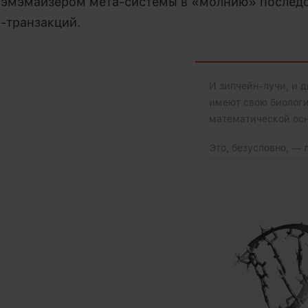
 эмэмайзером мета-системы в «молнию» послед
p-транзакций.
И зипчейн-лучи, и 
имеют свою биологи
математической осн
Это, безусловно, — 