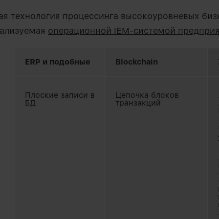
вая технология процессинга высокоуровневых биз
еализуемая
операционной IEM-системой предпри
ERP и подобные
Blockchain
Плоские записи в
Цепочка блоков
БД
транзакций