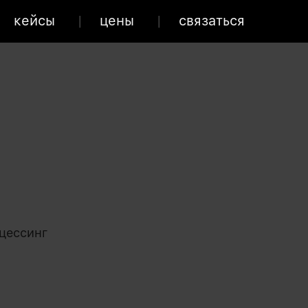
кейсы
цены
связаться
цессинг