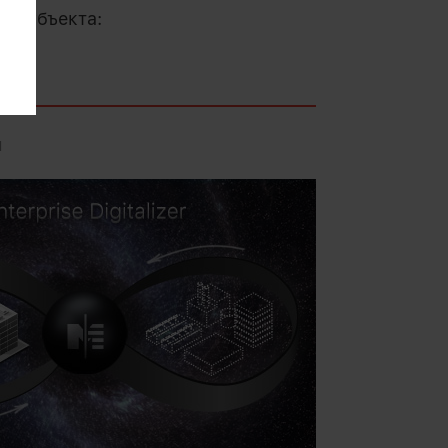
а субъекта:
ы