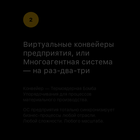
2
Виртуальные конвейеры
предприятия, или
Многоагентная система
— на раз-два-три
Конвейер — Термоядерная Бомба
Упорядочивания для процессов
материального производства.
ОС предприятия тотально синхронизирует
бизнес-процессы любой отрасли.
Любой сложности. Любого масштаба.