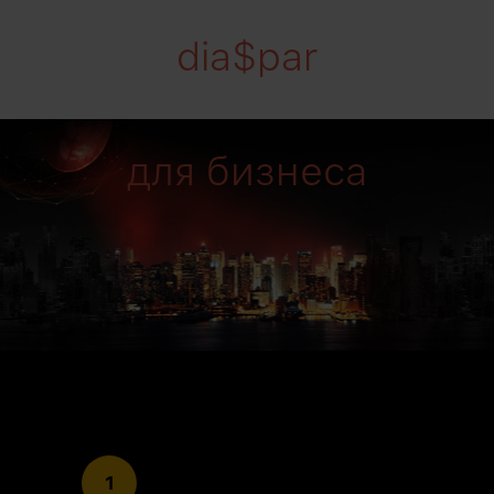
dia$par
для бизнеса
1