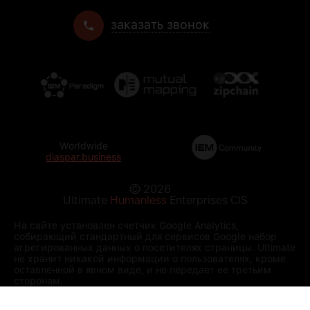
заказать звонок
Worldwide
diaspar.business
©
2026
Ultimate
Humanless
Enterprises CIS
На сайте установлен счетчик Google Analytics,
собирающий стандартный для сервисов Google набор
агрегированных данных о посетителях страницы. Ultimate
не хранит никакой информации о пользователях, кроме
оставленной в явном виде, и не передает ее третьим
сторонам.