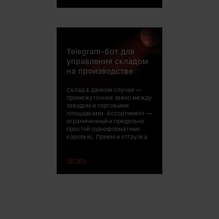
Telegram-бот для
— целыми фура
паллетах.
управления складом
на производстве
Склад в данном случае —
промежуточное звено между
заводом и торговыми
площадками. Ассортимент —
ограниченный и предельно
простой (одноформатные
коробки). Прием и отгрузка
Читать