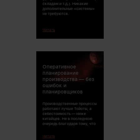
складам и т.д.). Никакие
дополнительные «системы»
не требуются.
Читать
Оперативное
штат «планиро
«экономистов»
планирование
производства — без
ошибок и
планировщиков
Производственные процессы
работают лучше Тойоты, а
себестоимость — ниже
китайцев. Не в последнюю
очередь благодаря тому, что
Читать