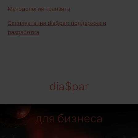
Методология транзита
Эксплуатация dia$par: поддержка и
разработка
dia$par
для бизнеса