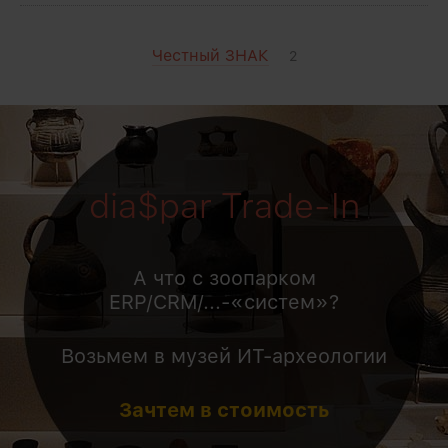
Честный ЗНАК
2
dia$par Trade-In
А что с зоопарком
ERP/CRM/...-«систем»?
Возьмем в музей ИТ-археологии
Зачтем в стоимость