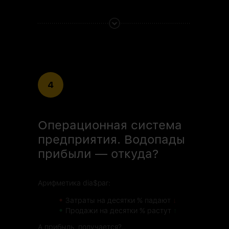
4
Операционная система
предприятия. Водопады
прибыли — откуда?
Арифметика dia$par:
•
Затраты на десятки % падают
↓
•
Продажи на десятки % растут
↑
А прибыль, получается?..