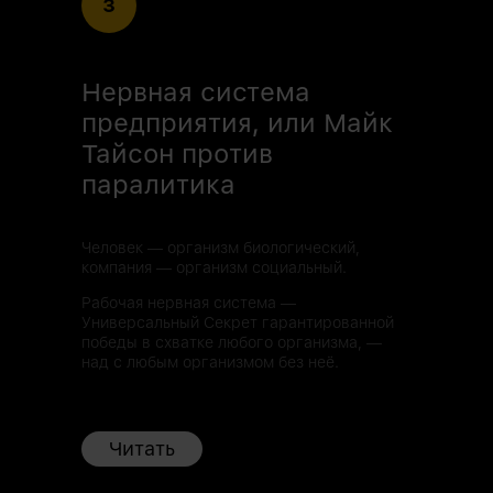
3
Нервная система
предприятия, или Майк
Тайсон против
паралитика
Человек — организм биологический,
компания — организм социальный.
Рабочая нервная система —
Универсальный Секрет гарантированной
победы в схватке любого организма, —
над с любым организмом без неё.
Читать