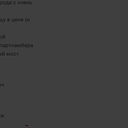
рода с очень
у в цене (и
ой
 партнамбера
ый мост
яч
я.