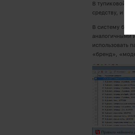
В тупиковой си
средству, и при
В систему был 
аналогичными 
использовать п
«бренд», «моде