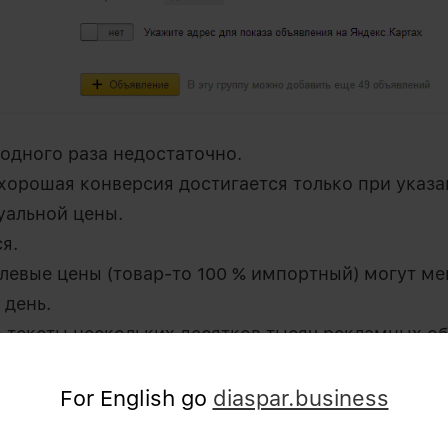
 одного раза недостаточно.
хорошая конверсия достигается только при указа
уальной цены.
я.
левые цены (товар-то 100 % импортный) могут ме
 день.
о тексты нескольких десятков тысяч рекламных о
ь ежедневно и не по одному разу.
For English go
diaspar.business
чего в ручном исполнении очевидна.