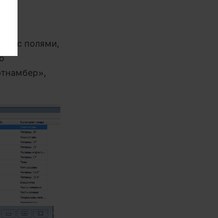
ному
ний с полями,
о
ртнамбер»,