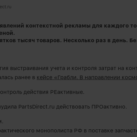
ect.ru
явлений контекстной рекламы для каждого то
еной.
ятков тысяч товаров. Несколько раз в день. Бе
ия выстраивания учета и контроля затрат на кон
лась ранее в
кейсе «Грабли. В направлении кос
контроль действия РЕактивные.
удила PartsDirect.ru действовать ПРОактивно.
м.
актического монополиста РФ в поставке запчаст