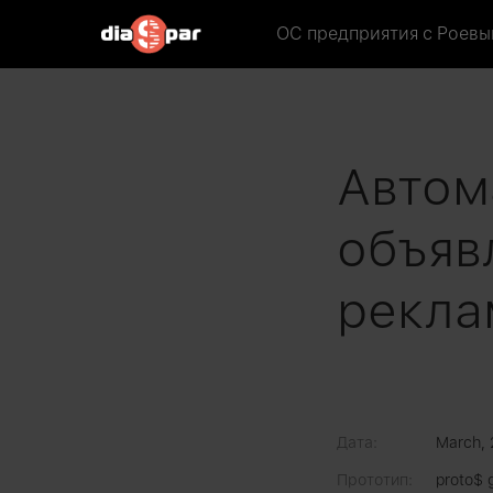
ОС предприятия
с Роевы
Автом
объяв
рекл
Дата:
March, 
Прототип:
proto$ 