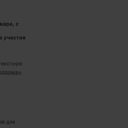
вара, с
з участия
текстную
модрома»
.
ей для