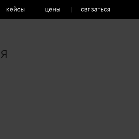
кейсы
цены
связаться
я