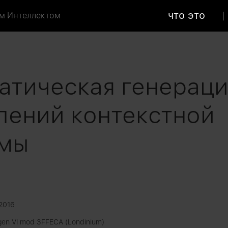
что это
м Интеллектом
атическая генераци
лений контекстной
амы
2016
gen VI mod 3FFECA (Londinium)