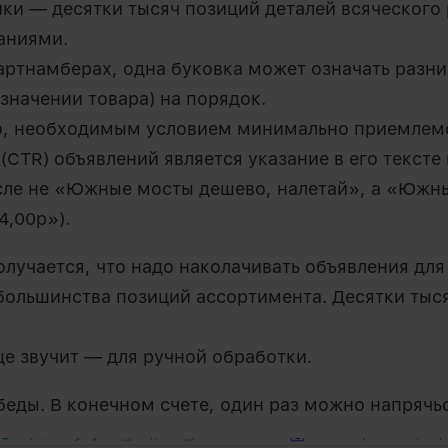
ки — десятки тысяч позиций деталей всяческого 
аниями.
артнамберах, одна буковка может означать разниц
значении товара) на порядок.
о, необходимым условием минимально приемлем
(CTR) объявлений является указание в его тексте
сле не «Южные мосты дешево, налетай», а «Южн
,00р»).
лучается, что надо наколачивать объявления для
ольшинства позиций ассортимента. Десятки тыс
 звучит — для ручной обработки.
беды. В конечном счете, один раз можно напрячьс