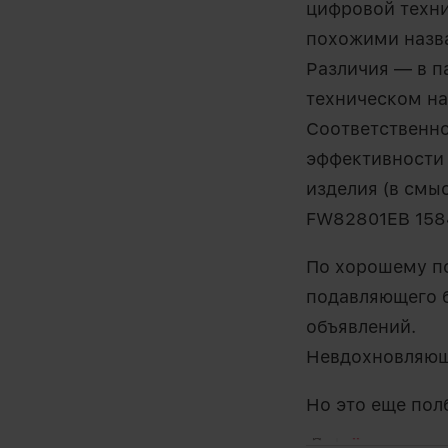
цифровой техни
похожими назв
Различия — в п
техническом на
Соответственн
эффективности 
изделия (в смы
FW82801EB 1584
По хорошему по
подавляющего б
объявлений.
Невдохновляюще
Но это еще пол