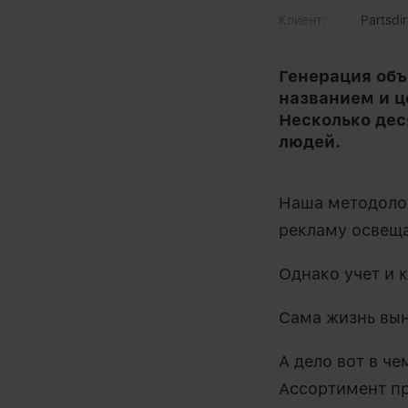
Клиент:
Partsdir
Генерация объ
названием и ц
Несколько дес
людей.
Наша методолог
рекламу освеща
Однако учет и 
Сама жизнь вын
А дело вот в че
Ассортимент пр