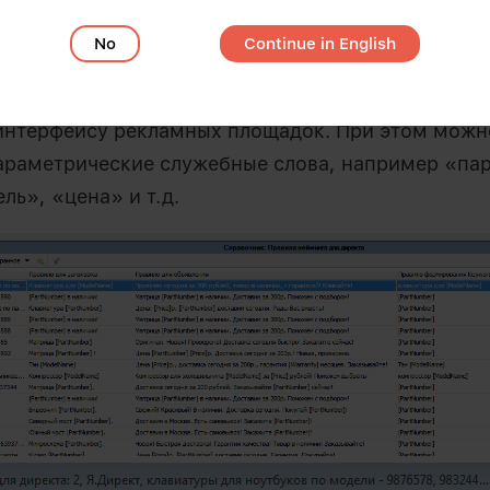
туации партсдирект решил прибегнуть к испытан
звали на помощь dia$par.
No
Continue in English
добавлен справочник настроек шаблонов объявле
интерфейсу рекламных площадок. При этом можн
араметрические служебные слова, например «па
ль», «цена» и т.д.