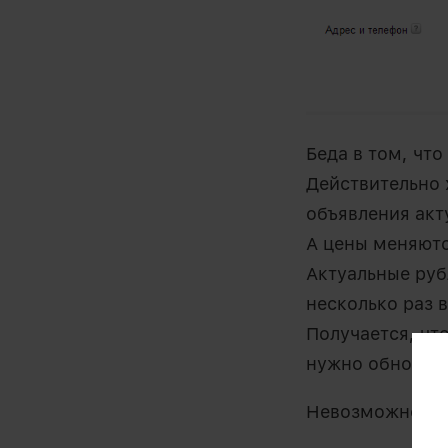
Беда в том, что
Действительно 
объявления акт
А цены меняютс
Актуальные руб
несколько раз в
Получается, чт
нужно обновлят
Невозможность 