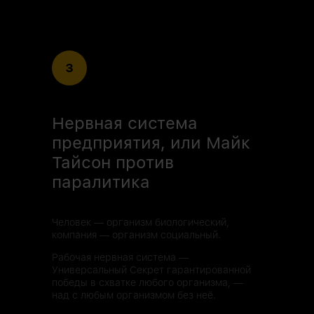
3
Нервная система
предприятия, или Майк
Тайсон против
паралитика
Человек — организм биологический,
компания — организм социальный.
Рабочая нервная система —
Универсальный Секрет гарантированной
победы в схватке любого организма, —
над с любым организмом без неё.