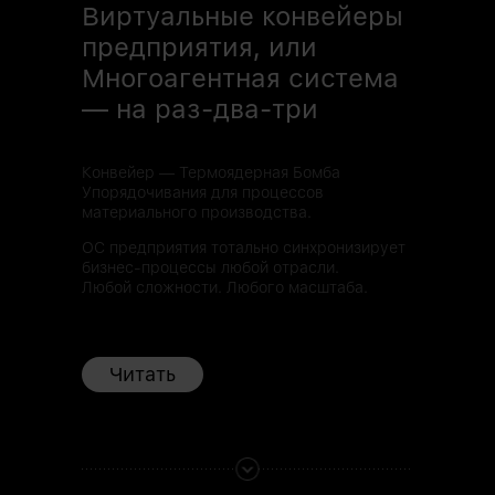
Виртуальные конвейеры
предприятия, или
Многоагентная система
— на раз-два-три
Конвейер — Термоядерная Бомба
Упорядочивания для процессов
материального производства.
ОС предприятия тотально синхронизирует
бизнес-процессы любой отрасли.
Любой сложности. Любого масштаба.
Читать