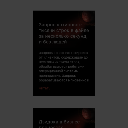
Запрос котировок:
безошибочно, к
счастливы, «м
тысячи строк в файле
нужны.
за несколько секунд,
и без людей
Запросы товарных котировок
от клиентов, содержащие до
нескольких тысяч строк,
обрабатываются роботами
операционной системы
предприятия. Запросы
обрабатываются мгновенно и
Читать
Дзидока в бизнес-
процессах