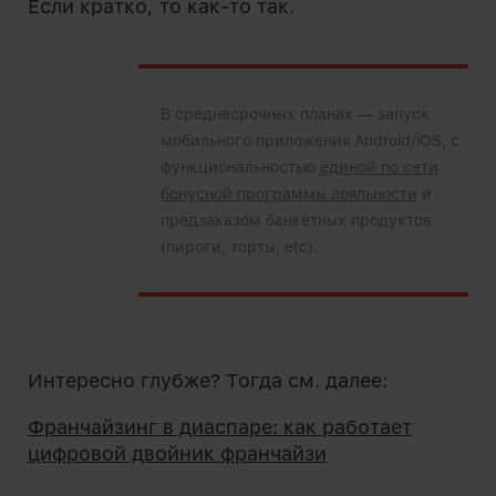
Если кратко, то как-то так.
В среднесрочных планах — запуск
мобильного приложения Android/iOS, с
функциональностью
единой по сети
бонусной программы лояльности
и
предзаказом банкетных продуктов
(пироги, торты, etc).
Интересно глубже? Тогда см. далее:
Франчайзинг в диаспаре: как работает
цифровой двойник франчайзи