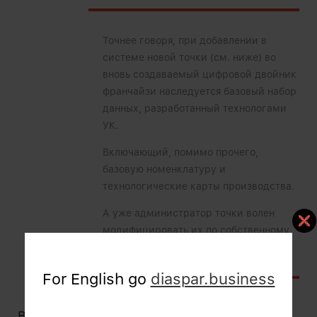
Точнее говоря, при добавлении в
системе новой точки (см. ниже) во
вновь создаваемый цифровой двойник
франчайзи наследуется базовый набор
данных, разработанный технологами
УК.
Включающий, помимо прочего,
базовую номенклатуру и
технологические карты производства.
А уже администратор точки волен
модифицировать их по собственному
произволению.
For English go
diaspar.business
В рамках всей сети функционирует