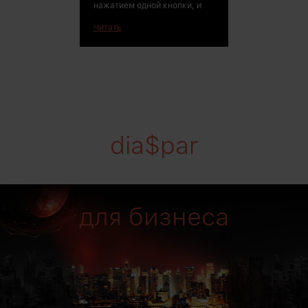
нажатием одной кнопки, и
Читать
dia$par
для бизнеса