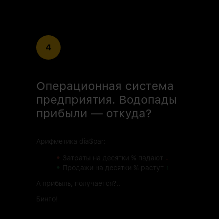
4
Операционная система
предприятия. Водопады
прибыли — откуда?
Арифметика dia$par:
•
Затраты на десятки % падают
↓
•
Продажи на десятки % растут
↑
А прибыль, получается?..
Бинго!