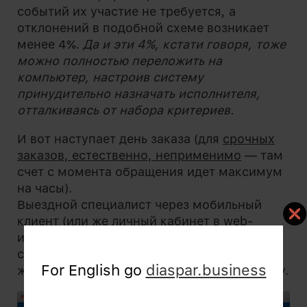
событий их участие не требуется, а
отклонений в подобной схеме возникает
менее 4%.
Да и эти 4%, кстати говоря, тоже
можно полностью переложить на
компьютер, настроив систему
принудительно назначать исполнителя,
отталкиваясь от набора критериев.
И вот наступает день заказа (для
срочных
заказов, естественно, неприменимо
— там
счет с момента обращения идет максимум
на часы).
Выездной специалист через мобильный
клиент (или же личный кабинет в web-
интерфейсе) оглядывает список своих
сегодняшних и (и будущих тоже — при
For English go
diaspar.business
желании) заказов и отправляется на работу.