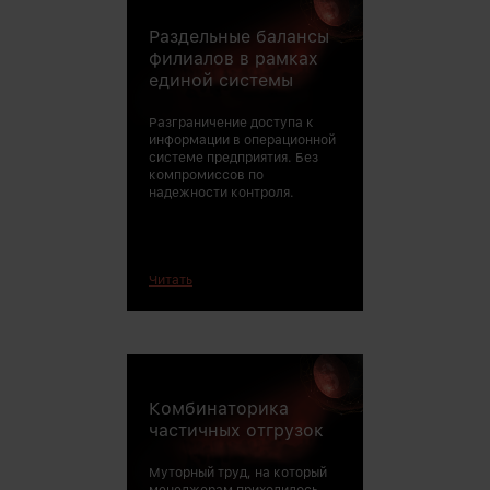
Раздельные балансы
филиалов в рамках
единой системы
Разграничение доступа к
информации в операционной
системе предприятия. Без
компромиссов по
надежности контроля.
Читать
Комбинаторика
частичных отгрузок
Муторный труд, на который
менеджерам приходилось