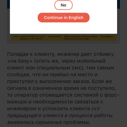
No
Continue in English
Попадая к клиенту, инженер дает отбивку
«на базу» (опять же, через мобильный
клиент или специальным смс), тем самым
сообщая, что он прибыл на место и
приступил к выполнению заказа. Если же
сигнала в означенное время не поступило,
то оператор оповещается системой о форс-
мажоре и необходимости связаться с
инженером и успокоить клиента
(«У
предыдущего клиента в процессе работы
выявились серьезные проблемы,