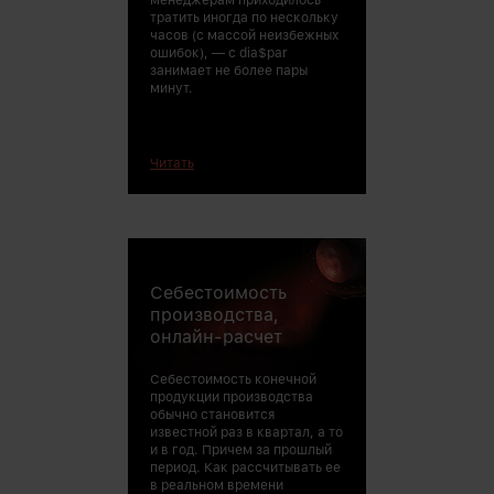
тратить иногда по нескольку
часов (с массой неизбежных
ошибок), — с dia$par
занимает не более пары
минут.
Читать
Себестоимость
иметь свободу р
проактивных де
производства,
онлайн-расчет
Себестоимость конечной
продукции производства
обычно становится
известной раз в квартал, а то
и в год. Причем за прошлый
период. Как рассчитывать ее
в реальном времени