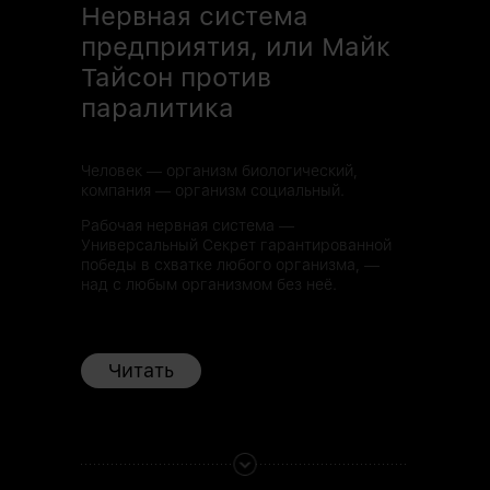
Нервная система
предприятия, или Майк
Тайсон против
паралитика
Человек — организм биологический,
компания — организм социальный.
Рабочая нервная система —
Универсальный Секрет гарантированной
победы в схватке любого организма, —
над с любым организмом без неё.
Читать