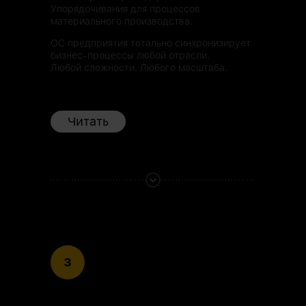
Упорядочивания для процессов
материального производства.
ОС предприятия тотально синхронизирует
бизнес-процессы любой отрасли.
Любой сложности. Любого масштаба.
Читать
3